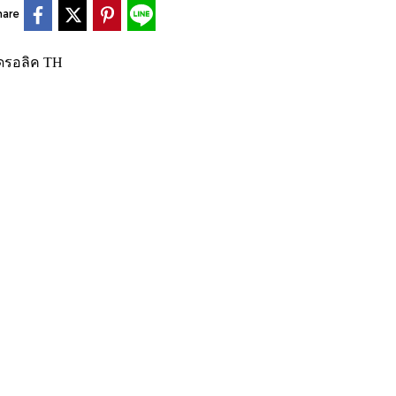
hare
ฮดรอลิค TH