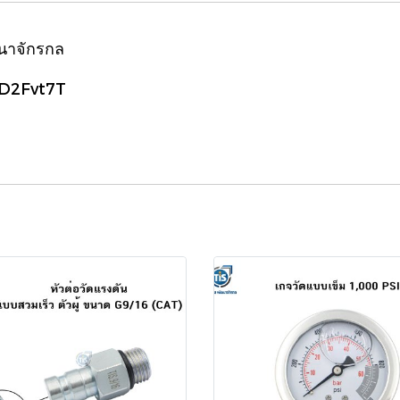
ฒนาจักรกล
/JD2Fvt7T