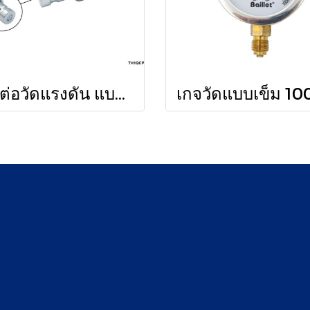
หัวต่อวัดแรงดัน แบบสวมเร็ว ตัวผู้ ขนาด G9/16 (CAT)