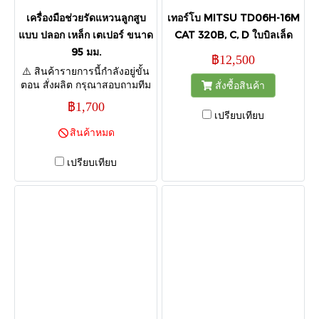
เครื่องมือช่วยรัดแหวนลูกสูบ
เทอร์โบ MITSU TD06H-16M
แบบ ปลอก เหล็ก เตเปอร์ ขนาด
CAT 320B, C, D ใบบิลเล็ด
95 มม.
฿12,500
⚠️ สินค้ารายการนี้กำลังอยู่ขั้น
ตอน สั่งผลิต กรุณาสอบถามทีม
สั่งซื้อสินค้า
งานก่อนกดสั่งซื้อ เพื่อยืนยัน
฿1,700
กำหนดส่งสินค้า ขอบคุณค่ะ
เปรียบเทียบ
สินค้าหมด
เปรียบเทียบ